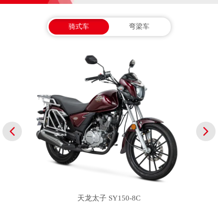
骑式车
弯梁车
天龙太子 SY150-8C