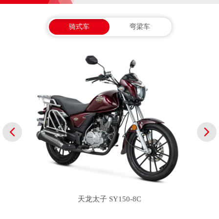
骑式车
弯梁车
天龙太子 SY150-8C