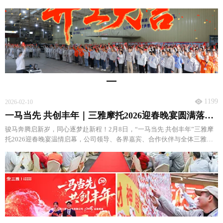
共赴新征程、共创丰收年！
1199
2026-02-10
一马当先 共创丰年｜三雅摩托2026迎春晚宴圆满落幕！
骏马奔腾启新岁，同心逐梦赴新程！2月8日，“一马当先 共创丰年”三雅摩
托2026迎春晚宴温情启幕，公司领导、各界嘉宾、合作伙伴与全体三雅家
人欢聚一堂，共庆马年新春，共忆并肩时光，共绘发展新蓝图。