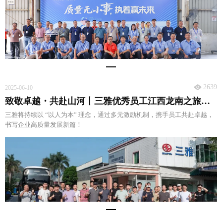
2639
2025-06-10
致敬卓越・共赴山河丨三雅优秀员工江西龙南之旅圆满收官
三雅将持续以 “以人为本” 理念，通过多元激励机制，携手员工共赴卓越，
书写企业高质量发展新篇！