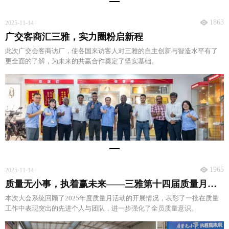
1863
2025-11-14
广交客商汇三雅，实力圈粉启新程
此次广交会客商访厂，使各国来访客人对三雅的自主创新与智造水平有了
更全面的了解，为未来的共赢合作奠定了坚实基础。
1965
2025-11-14
质量无小事，执着赢未来——三雅第十四届质量月活动总结大会
本次大会系统回顾了2025年度质量月活动的开展情况，表彰了一批在质量
工作中表现突出的先进个人与团队，进一步强化了全员质量意识。