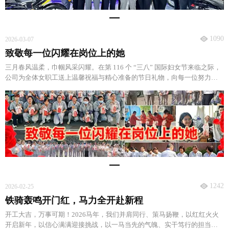
1090
2026-03-07
致敬每一位闪耀在岗位上的她
三月春风温柔，巾帼风采闪耀。在第 116 个 “三八” 国际妇女节来临之际，
公司为全体女职工送上温馨祝福与精心准备的节日礼物，向每一位努力发
光的她致以最诚挚的敬意与感谢。
1242
2026-02-25
铁骑轰鸣开门红，马力全开赴新程
开工大吉，万事可期！2026马年，我们并肩同行、策马扬鞭，以红红火火
开启新年，以信心满满迎接挑战，以一马当先的气魄、实干笃行的担当，