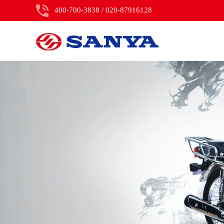
400-700-3838 / 020-87916128